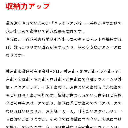
収納力アップ
最近注目されているのが「タッチレス水栓」。手をかざすだけで
水が出るので衛生的で節水効果も抜群です。
さらに、三面鏡の裏収納や引き出し式のキャビネットを採用すれ
ば、散らかりやすい洗面所もすっきり。朝の身支度がスムーズに
なります。
神戸市東灘区の有限会社AISは、神戸市・加古川市・明石市・西
宮市・宝塚市・伊丹市・尼崎市・芦屋市にて各種リフォームや外
構・エクステリア、土木工事など、お住まいの事ならどんな事で
もご相談頂く事が可能です。皆様が住まわれている住宅はご家族
全員の共有スペースであり、快適に過ごす事のできるスペースで
なければいけません。お客様一人一人、叶えたいスタイルやテー
マに違いがありますが、その全てに真摯に向き合い、実現に向け
て施工して行きます。水回りや内装など家の中のリフォームや、