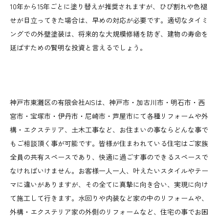
10年から15年ごとに塗り替えが推奨されますが、ひび割れや色褪
せが目立ってきた場合は、早めの対応が必要です。適切なタイミ
ングでの外壁塗装は、将来的な大規模修繕を防ぎ、建物の寿命を
延ばすための賢明な投資と言えるでしょう。
神戸市東灘区の有限会社AISは、神戸市・加古川市・明石市・西
宮市・宝塚市・伊丹市・尼崎市・芦屋市にて各種リフォームや外
構・エクステリア、土木工事など、お住まいの事ならどんな事で
もご相談頂く事が可能です。皆様が住まわれている住宅はご家族
全員の共有スペースであり、快適に過ごす事のできるスペースで
なければいけません。お客様一人一人、叶えたいスタイルやテー
マに違いがありますが、その全てに真摯に向き合い、実現に向け
て施工して行きます。水回りや内装など家の中のリフォームや、
外構・エクステリア家の外側のリフォームなど、住宅の事でお困