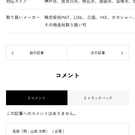
対応エリア
神戸市、加古川市、明石市、西宮市、宝塚市、
取り扱いメーカー
株式会社MAT、LIXIL、三協、YKK、タカシ
その他各社取り扱い可
前の記事
次の記事
コメント
0 コメント
0 トラックバック
この記事へのコメントはありません。
名前（例：山田 太郎）
( 必須 )