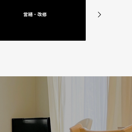
営繕・改修
外壁