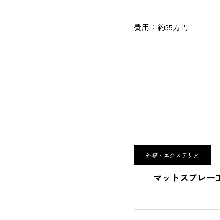
費用：約35万円
ア
外構・エクステリア
外構工事
マットスプレー